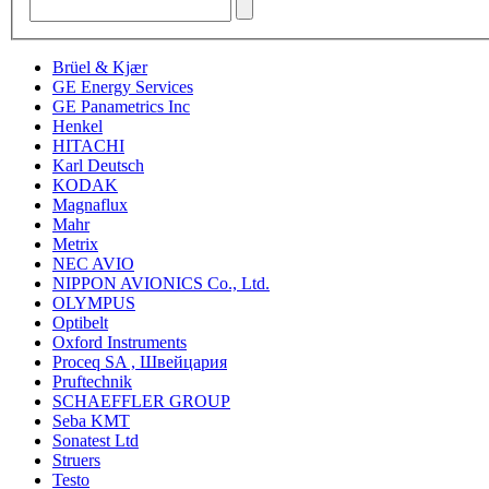
Brüel & Kjær
GE Energy Services
GE Panametrics Inc
Henkel
HITACHI
Karl Deutsch
KODAK
Magnaflux
Mahr
Metrix
NEC AVIO
NIPPON AVIONICS Co., Ltd.
OLYMPUS
Optibelt
Oxford Instruments
Proceq SA , Швейцария
Pruftechnik
SCHAEFFLER GROUP
Seba KMT
Sonatest Ltd
Struers
Testo