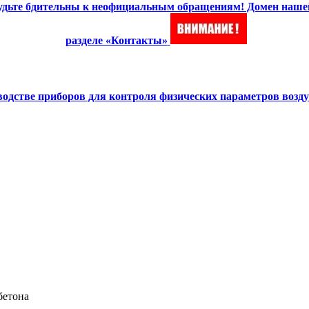
 Будьте бдительны к неофициальным обращениям! Домен наше
разделе «Контакты»
зводстве приборов для контроля физических параметров возд
бетона