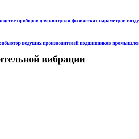
зводстве приборов для контроля физических параметров возд
ибьютор ведущих производителей подшипников промышлен
ительной вибрации