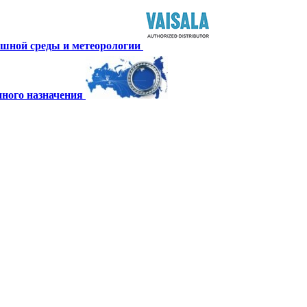
ушной среды и метеорологии
ного назначения