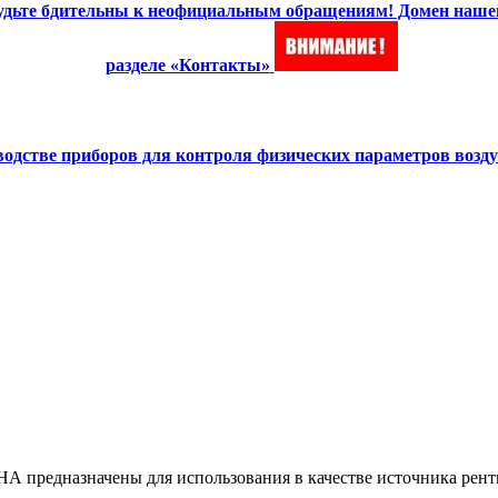
 Будьте бдительны к неофициальным обращениям! Домен наше
разделе «Контакты»
зводстве приборов для контроля физических параметров возд
 предназначены для использования в качестве источника рент