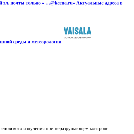
й эл. почты только « …@kcena.ru» Актуальные адреса в
ушной среды и метеорологии
геновского излучения при неразрушающем контроле