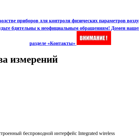
зводстве приборов для контроля физических параметров возд
 Будьте бдительны к неофициальным обращениям! Домен наше
разделе «Контакты»
ва измерений
роенный беспроводной интерфейс Integrated wireless