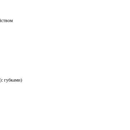
йством
с губками)