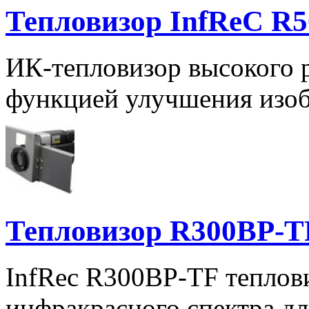
Тепловизор InfReC R50
ИК-тепловизор высокого 
функцией улучшения изо
Тепловизор R300BP-T
InfRec R300BP-TF теплов
инфракрасного спектра д