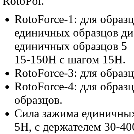
RotoPol.
RotoForce-1
: для образ
единичных образцов ди
единичных образцов 5–
15-150Н
с шагом 15Н.
RotoForce-3
: для образ
RotoForce-4
: для образ
образцов.
Сила зажима единичны
5Н, с держателем
30-4