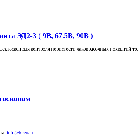
та ЭД2-3 ( 9В, 67.5В, 90В )
ектоскоп для контроля пористости лакокрасочных покрытий то
тоскопам
та:
info@kcena.ru