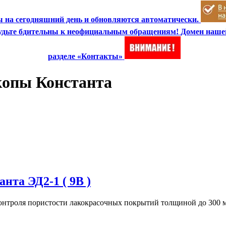
 на сегодняшний день и обновляются автоматически.
 Будьте бдительны к неофициальным обращениям! Домен наше
разделе «Контакты»
копы Константа
нта ЭД2-1 ( 9В )
онтроля пористости лакокрасочных покрытий толщиной до 300 