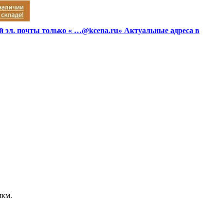
й эл. почты только « …@kcena.ru» Актуальные адреса в
мкм.