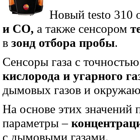
Новый testo 310
и CO,
а также сенсором
т
в
зонд отбора пробы
.
Сенсоры газа с точность
кислорода и угарного га
дымовых газов и окружаю
На основе этих значений 
параметры –
концентрац
с дымовыми газами.