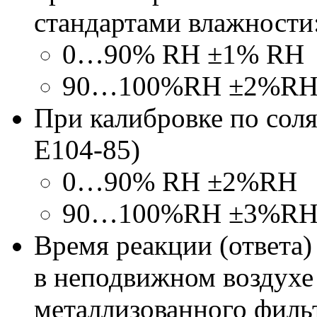
стандартами влажности
0…90% RH ±1% RH
90…100%RH ±2%R
При калибровке по сол
E104-85
)
0…90% RH ±2%RH
90…100%RH ±3%R
Время реакции (ответа)
в неподвижном воздухе
металлизованного фильт