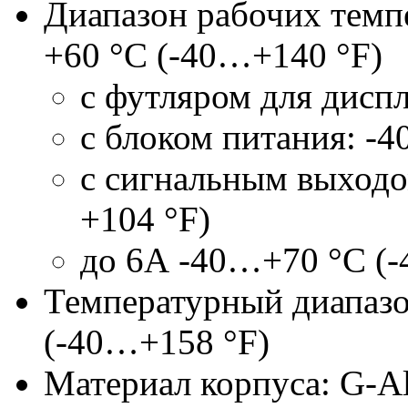
Диапазон рабочих темп
+60 °C
(-40…
+140 °F
)
с футляром для дисп
с блоком питания: -
с сигнальным выходо
+104 °F
)
до 6А -40…
+70 °C
(-
Температурный диапазо
(-40…
+158 °F
)
Материал корпуса:
G-A