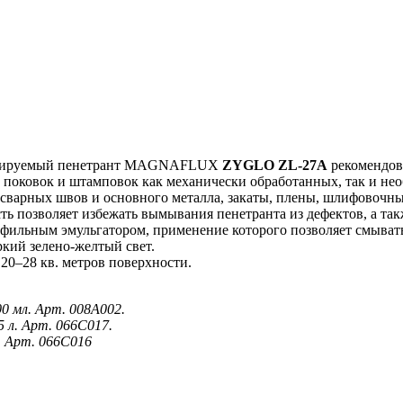
гируемый пенетрант MAGNAFLUX
ZYGLO
ZL-27A
рекомендов
, поковок и штамповок как механически обработанных, так и не
сварных швов и основного металла, закаты, плены, шлифовочны
ть позволяет избежать вымывания пенетранта из дефектов, а так
офильным эмульгатором, применение которого позволяет смыват
ркий зелено-желтый свет.
20–28 кв. метров поверхности.
0 мл. Арт. 008А002.
 л. Арт. 066С017.
. Арт. 066С016