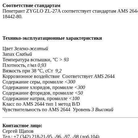
Соответствие стандартам
Пенетрант ZYGLO ZL-27A соответствует стандартам AMS 26
18442-80.
Технико-эксплуатационные характеристики
Цвет
Зелено-желтый
Запах
Слабый
Температура вспышки, °C
> 93
Плотность, г/мл
0,93
Вязкость при 38 °C, сСт
9,2
Коррозионное воздействие Соответствует
AMS 26
44
Содержание cеры, промилле
<300
Содержание хлоридов, промилле
<300
Содержание фторидов, промилле
<50
Содержание натрия, промилле
<100
Класс по AMS 2644 тип 1 метод В/D
Чувствительность по AMS 2644 Уровень
3 Высокий
Контактное лицо:
Сергей Щапов
Тел.: +7 (342) 218-21-95, -96, -97, -98 (доб.104)