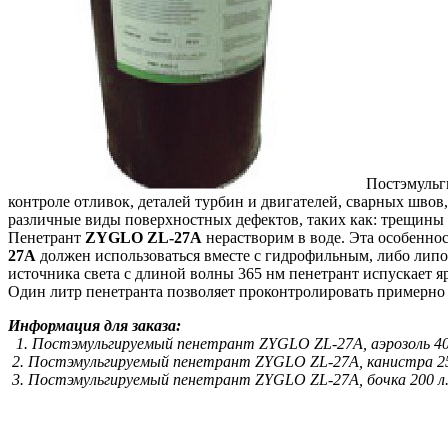
Постэмуль
контроле отливок, деталей турбин и двигателей, сварных швов
различные виды поверхностных дефектов, таких как: трещины 
Пенетрант
ZYGLO ZL-27А
нерастворим в воде. Эта особеннос
27А
должен использоваться вместе с гидрофильным, либо лип
источника света с длиной волны 365 нм пенетрант испускает я
Один литр пенетранта позволяет проконтролировать примерно 
Информация для заказа:
1. Постэмульгируемый пенетрант ZYGLO ZL-27A, аэрозоль 40
2. Постэмульгируемый пенетрант ZYGLO ZL-27A, канистра 25
3. Постэмульгируемый пенетрант ZYGLO ZL-27A, бочка 200 л