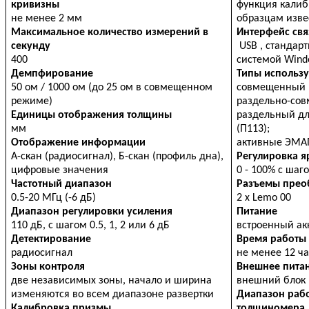
кривизны
функция калиб
не менее 2 мм
образцам извес
Максимальное количество измерений в
Интерфейс свя
секунду
USB , стандар
400
системой Wind
Демпфирование
Типы использ
50 ом / 1000 ом (до 25 ом в совмещенном
совмещенный (
режиме)
раздельно-сов
Единицы отображения толщины
раздельный дл
мм
(П113);
Отображение информации
активные ЭМА
А-скан (радиосигнал), Б-скан (профиль дна),
Регулировка я
цифровые значения
0 - 100% с шаг
Частотный диапазон
Разъемы прео
0.5-20 МГц (-6 дБ)
2 x Lemo 00
Диапазон регулировки усиления
Питание
110 дБ, с шагом 0.5, 1, 2 или 6 дБ
встроенный акк
Детектирование
Время работы 
радиосигнал
не менее 12 ч
Зоны контроля
Внешнее пита
две независимых зоны, начало и ширина
внешний блок п
изменяются во всем диапазоне развертки
Диапазон раб
Калибровка призмы
толщиномера