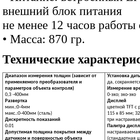
внешний блок питания
не менее 12 часов работы
• Масса: 870 гр.
Технические характери
Диапазон измерения толщин (зависит от
Установка да
применяемого преобразователя и
да, сохраняетс
параметров объекта контроля)
Измерение вр
0,3 -400мм
0-эхо; эхо-эхо
Развертка
Дисплей
мин.:0-4мм
цветной TFT с 
макс.:0-400мм (сталь)
115 х 85 мм; 32
Дискретность показаний
три настраива
0.01
Палитра диспл
Допустимая толщина покрытия между
настраиваемая
датчиком и поверхностью объекта
(стандартная 